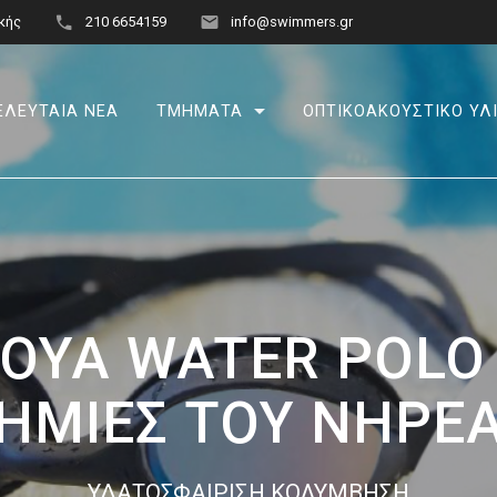
κής
210 6654159
info@swimmers.gr
ΕΛΕΥΤΑΙΑ ΝΕΑ
ΤΜΗΜΑΤΑ
ΟΠΤΙΚΟΑΚΟΥΣΤΙΚΟ ΥΛ
ΟΥΑ WATER POLO “
ΗΜΙΕΣ ΤΟΥ ΝΗΡΕ
ΥΔΑΤΟΣΦΑΙΡΙΣΗ ΚΟΛΥΜΒΗΣΗ