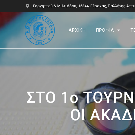
Skip
Γαργηττού & Μιλτιάδου, 15344, Γέρακας, Παλλήνης Αττι
to
content
ΑΡΧΙΚΗ
ΠΡΟΦΙΛ
Τ
ΣΤΟ 1ο ΤΟΥΡΝ
ΟΙ ΑΚΑΔ