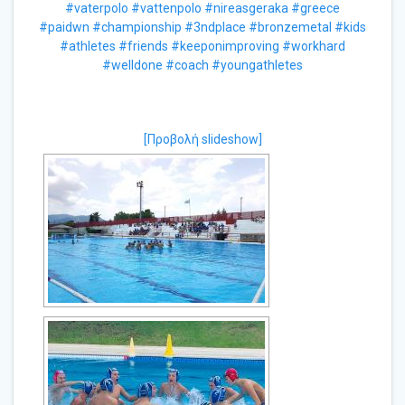
#vaterpolo
#vattenpolo
#nireasgeraka
#greece
#paidwn
#championship
#3ndplace
#bronzemetal
#kids
#athletes
#friends
#keeponimproving
#workhard
#welldone
#coach
#youngathletes
[Προβολή slideshow]