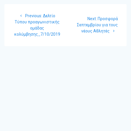
τ
Πλοήγηση
ε
Previous
Previous:
Δελτίο
άρθρων
Next
Next:
Προσφορά
post:
Τύπου προαγωνιστικής
post:
Σεπτεμβρίου για τους
ομάδας
νέους Αθλητές
κολύμβησης_7/10/2019
© 2026 Α.Ο. ΝΗΡΕΑΣ ΓΕΡΑΚΑ. Built using WordPress and the
Materialis Theme