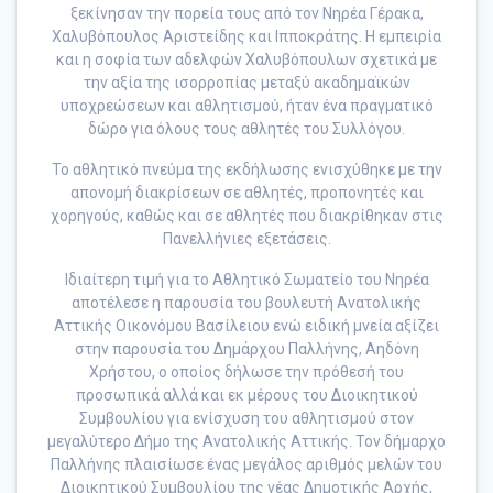
ξεκίνησαν την πορεία τους από τον Νηρέα Γέρακα,
Χαλυβόπουλος Αριστείδης και Ιπποκράτης. Η εμπειρία
και η σοφία των αδελφών Χαλυβόπουλων σχετικά με
την αξία της ισορροπίας μεταξύ ακαδημαϊκών
υποχρεώσεων και αθλητισμού, ήταν ένα πραγματικό
δώρο για όλους τους αθλητές του Συλλόγου.
Το αθλητικό πνεύμα της εκδήλωσης ενισχύθηκε με την
απονομή διακρίσεων σε αθλητές, προπονητές και
χορηγούς, καθώς και σε αθλητές που διακρίθηκαν στις
Πανελλήνιες εξετάσεις.
Ιδιαίτερη τιμή για το Αθλητικό Σωματείο του Νηρέα
αποτέλεσε η παρουσία του βουλευτή Ανατολικής
Αττικής Οικονόμου Βασίλειου ενώ ειδική μνεία αξίζει
στην παρουσία του Δημάρχου Παλλήνης, Αηδόνη
Χρήστου, ο οποίος δήλωσε την πρόθεσή του
προσωπικά αλλά και εκ μέρους του Διοικητικού
Συμβουλίου για ενίσχυση του αθλητισμού στον
μεγαλύτερο Δήμο της Ανατολικής Αττικής. Τον δήμαρχο
Παλλήνης πλαισίωσε ένας μεγάλος αριθμός μελών του
Διοικητικού Συμβουλίου της νέας Δημοτικής Αρχής,