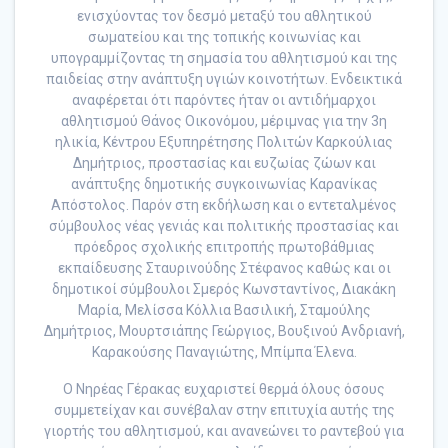
ενισχύοντας τον δεσμό μεταξύ του αθλητικού
σωματείου και της τοπικής κοινωνίας και
υπογραμμίζοντας τη σημασία του αθλητισμού και της
παιδείας στην ανάπτυξη υγιών κοινοτήτων. Ενδεικτικά
αναφέρεται ότι παρόντες ήταν οι αντιδήμαρχοι
αθλητισμού Θάνος Οικονόμου, μέριμνας για την 3η
ηλικία, Κέντρου Εξυπηρέτησης Πολιτών Καρκούλιας
Δημήτριος, προστασίας και ευζωίας ζώων και
ανάπτυξης δημοτικής συγκοινωνίας Καρανίκας
Απόστολος. Παρόν στη εκδήλωση και ο εντεταλμένος
σύμβουλος νέας γενιάς και πολιτικής προστασίας και
πρόεδρος σχολικής επιτροπής πρωτοβάθμιας
εκπαίδευσης Σταυρινούδης Στέφανος καθώς και οι
δημοτικοί σύμβουλοι Σμερός Κωνσταντίνος, Διακάκη
Μαρία, Μελίσσα Κόλλια Βασιλική, Σταμούλης
Δημήτριος, Μουρτσιάπης Γεώργιος, Βουξινού Ανδριανή,
Καρακούσης Παναγιώτης, Μπίμπα Έλενα.
Ο Νηρέας Γέρακας ευχαριστεί θερμά όλους όσους
συμμετείχαν και συνέβαλαν στην επιτυχία αυτής της
γιορτής του αθλητισμού, και ανανεώνει το ραντεβού για