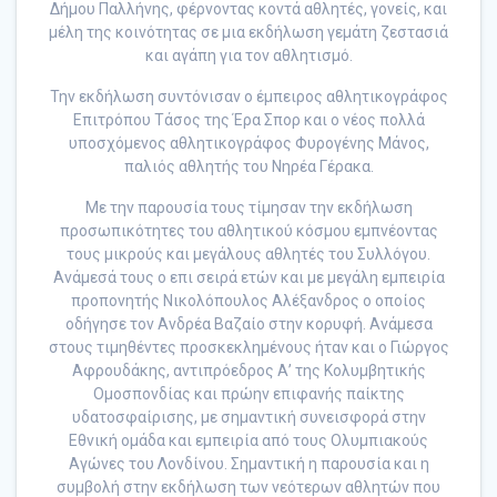
Δήμου Παλλήνης, φέρνοντας κοντά αθλητές, γονείς, και
μέλη της κοινότητας σε μια εκδήλωση γεμάτη ζεστασιά
και αγάπη για τον αθλητισμό.
Την εκδήλωση συντόνισαν ο έμπειρος αθλητικογράφος
Επιτρόπου Τάσος της Έρα Σπορ και ο νέος πολλά
υποσχόμενος αθλητικογράφος Φυρογένης Μάνος,
παλιός αθλητής του Νηρέα Γέρακα.
Με την παρουσία τους τίμησαν την εκδήλωση
προσωπικότητες του αθλητικού κόσμου εμπνέοντας
τους μικρούς και μεγάλους αθλητές του Συλλόγου.
Ανάμεσά τους ο επι σειρά ετών και με μεγάλη εμπειρία
προπονητής Νικολόπουλος Αλέξανδρος ο οποίος
οδήγησε τον Ανδρέα Βαζαίο στην κορυφή. Ανάμεσα
στους τιμηθέντες προσκεκλημένους ήταν και ο Γιώργος
Αφρουδάκης, αντιπρόεδρος Α’ της Κολυμβητικής
Ομοσπονδίας και πρώην επιφανής παίκτης
υδατοσφαίρισης, με σημαντική συνεισφορά στην
Εθνική ομάδα και εμπειρία από τους Ολυμπιακούς
Αγώνες του Λονδίνου. Σημαντική η παρουσία και η
συμβολή στην εκδήλωση των νεότερων αθλητών που