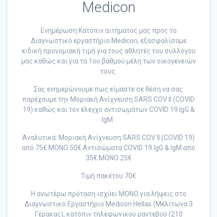
Medicon
Ενημέρωση Κατόπιν αιτήματος μας προς το
Διαγνωστικό εργαστήριο Medicon, εξασφαλίσαμε
ειδική προνομιακή τιμή για τους αθλητές του συλλόγου
μας καθώς και για τα 1ου βαθμού μέλη των οικογενειών
τους.
Σας ενημερώνουμε πως είμαστε σε θέση να σας
παρέχουμε την Μοριακή Ανίχνευση SARS COV II (COVID
19) καθώς και τον έλεγχο αντισωμάτων COVID 19 IgG &
IgM .
Αναλυτικά: Μοριακή Ανίχνευση SARS COV II (COVID 19)
από 75€ ΜΟΝΟ 50€ Αντισώματα COVID 19 IgG & IgM από
35€ ΜΟΝΟ 25€
Τιμή πακέτου 70€
Η ανωτέρω πρόταση ισχύει ΜΟΝΟ για λήψεις στο
Διαγνωστικό Εργαστήριο Medicon Hellas (Μελίτωνα 3
Γέρακας), κατόπιν τηλεφωνικού ραντεβού (210