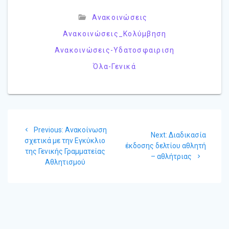
o
σ
Ανακοινώσεις
o
τ
Ανακοινώσεις_Κολύμβηση
k
εί
Ανακοινώσεις-Υδατοσφαιριση
τ
Όλα-Γενικά
ε
Πλοήγηση
Previous
Previous:
Ανακοίνωση
άρθρων
Next
Next:
Διαδικασία
post:
σχετικά με την Εγκύκλιο
post:
έκδοσης δελτίου αθλητή
της Γενικής Γραμματείας
– αθλήτριας
Αθλητισμού